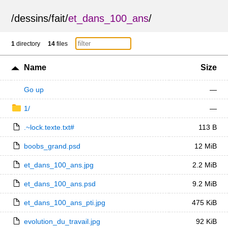
/
dessins
/
fait
/
et_dans_100_ans
/
1
directory
14
files
Name
Size
Go up
—
1/
—
.~lock.texte.txt#
113 B
boobs_grand.psd
12 MiB
et_dans_100_ans.jpg
2.2 MiB
et_dans_100_ans.psd
9.2 MiB
et_dans_100_ans_pti.jpg
475 KiB
evolution_du_travail.jpg
92 KiB