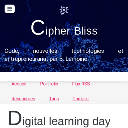
C
ipher Bliss
Code, nouvelles technologies et
entrepreneurariat par B. Lemoine
Accueil
Portfolio
Flux RSS
Ressources
Tags
Contact
d
igital learning day