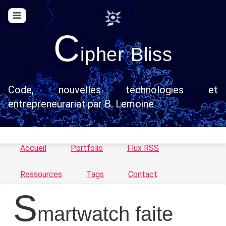
C
ipher Bliss
Code, nouvelles technologies et
entrepreneurariat par B. Lemoine
Accueil
Portfolio
Flux RSS
Ressources
Tags
Contact
S
martwatch faite