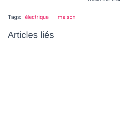
Tags:
électrique
maison
Articles liés
faites bosser internet pour vous
avec "if this then that"
l'autohébergement c'est
tellement bien
conférence à la conquête des
bornes de recharge électriques