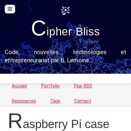
C
ipher Bliss
Code, nouvelles technologies et
entrepreneurariat par B. Lemoine
Accueil
Portfolio
Flux RSS
Ressources
Tags
Contact
R
aspberry Pi case