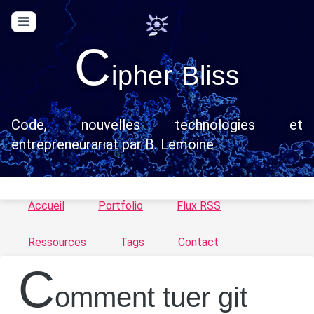
C
ipher Bliss
Code, nouvelles technologies et
entrepreneurariat par B. Lemoine
Accueil
Portfolio
Flux RSS
Ressources
Tags
Contact
C
omment tuer git