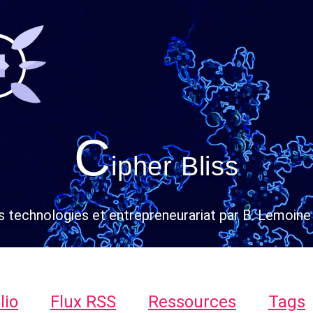
C
ipher Bliss
s technologies et entrepreneurariat par B. Lemoine
lio
Flux RSS
Ressources
Tags