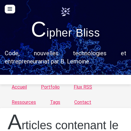
C
ipher Bliss
Code, nouvelles technologies et
entrepreneurariat par B. Lemoine
Accueil
Portfolio
Flux RSS
Ressources
Tags
Contact
A
rticles contenant le