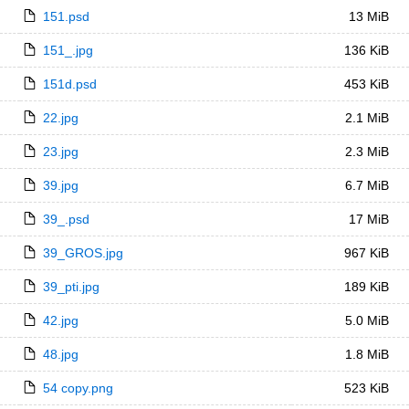
151.psd
13 MiB
151_.jpg
136 KiB
151d.psd
453 KiB
22.jpg
2.1 MiB
23.jpg
2.3 MiB
39.jpg
6.7 MiB
39_.psd
17 MiB
39_GROS.jpg
967 KiB
39_pti.jpg
189 KiB
42.jpg
5.0 MiB
48.jpg
1.8 MiB
54 copy.png
523 KiB