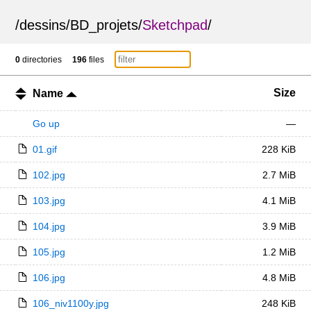
/
dessins
/
BD_projets
/
Sketchpad
/
0
directories
196
files
Size
Name
Go up
—
01.gif
228 KiB
102.jpg
2.7 MiB
103.jpg
4.1 MiB
104.jpg
3.9 MiB
105.jpg
1.2 MiB
106.jpg
4.8 MiB
106_niv1100y.jpg
248 KiB