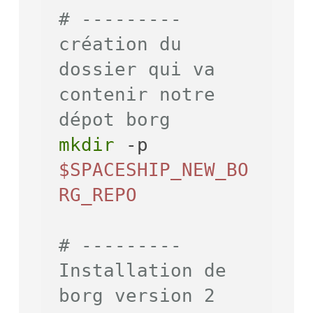
# --------- 
création du 
dossier qui va 
contenir notre 
dépot borg
mkdir
 -p 
$SPACESHIP_NEW_BO
RG_REPO
# --------- 
Installation de 
borg version 2 