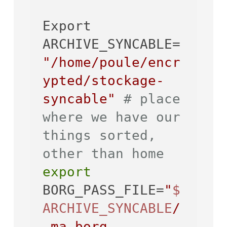
Export 
ARCHIVE_SYNCABLE=
"/home/poule/encr
ypted/stockage-
syncable"
# place 
where we have our 
things sorted, 
other than home
export
BORG_PASS_FILE=
"
$
ARCHIVE_SYNCABLE
/
.ma-borg-