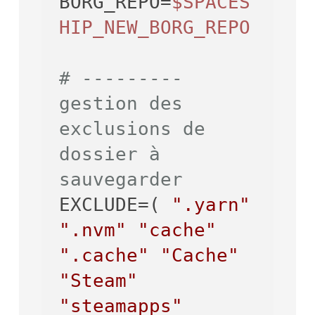
BORG_REPO=
$SPACES
HIP_NEW_BORG_REPO
# --------- 
gestion des 
exclusions de 
dossier à 
sauvegarder

EXCLUDE=( 
".yarn"
".nvm"
"cache"
".cache"
"Cache"
"Steam"
"steamapps"