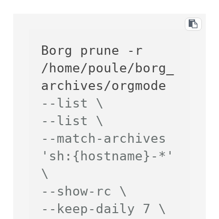
Borg prune -r 
/home/poule/borg_
archives/orgmode 
--list \
--list \
--match-archives 
'sh:{hostname}-*' 
\
--show-rc \
--keep-daily 7 \