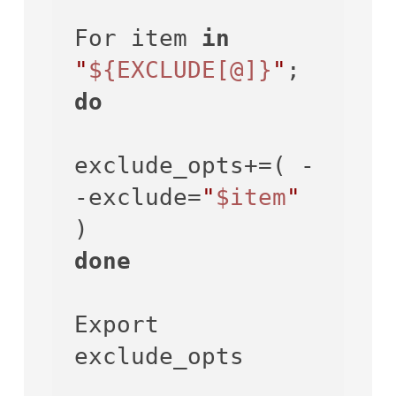
For item 
in
"
${EXCLUDE[@]}
"
; 
do
exclude_opts+=( -
-exclude=
"
$item
"
done
Export 
exclude_opts
