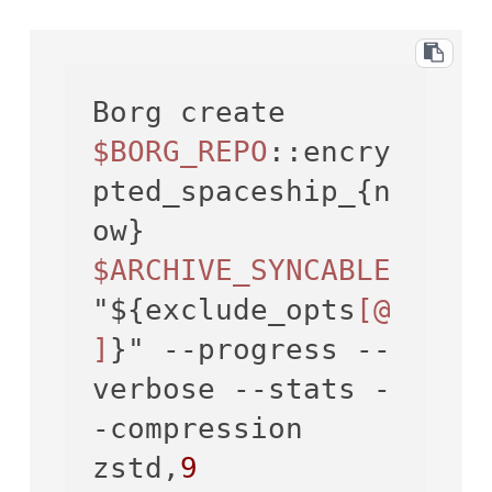
Borg create 
$BORG_REPO
::encry
pted_spaceship_{n
ow} 
$ARCHIVE_SYNCABLE
"${exclude_opts
[@
]
}" 
--progress
--
verbose
--stats
-
-compression
zstd,
9