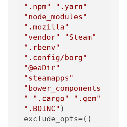
".npm"
".yarn"
"node_modules"
".mozilla"
"vendor"
"Steam"
".rbenv"
".config/borg"
"@eaDir"
"steamapps"
"bower_components
"
".cargo"
".gem"
".BOINC"
)

exclude_opts=()
