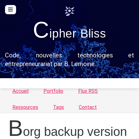
C
ipher Bliss
Code, nouvelles technologies et
entrepreneurariat par B. Lemoine
Accueil
Portfolio
Flux RSS
Ressources
Tags
Contact
B
org backup version